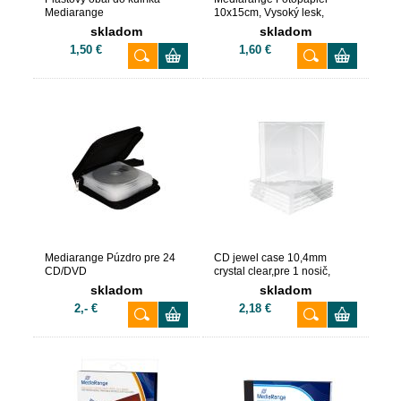
Mediarange
10x15cm, Vysoký lesk,
220G(50)
skladom
skladom
1,50 €
1,60 €
Mediarange Púzdro pre 24
CD jewel case 10,4mm
CD/DVD
crystal clear,pre 1 nosič,
Balenie 5ks
skladom
skladom
2,- €
2,18 €