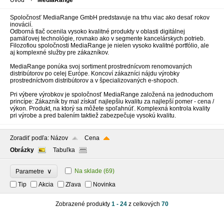
Úvod
MediaRange
Spoločnosť MediaRange
GmbH
predstavuje na trhu viac
ako desať
rokov
inovácií
.
Odborná tlač
ocenila
vysoko kvalitné
produkty v
oblasti digitálnej
pamäťovej technológie
,
rovnako ako v
segmente
kancelárskych
potrieb
.
Filozofiou
spoločnosti
MediaRange
je
nielen vysoko
kvalitné
portfólio
,
ale
aj
komplexné služby
pre zákazníkov
.
MediaRange
ponúka
svoj
sortiment
prostrednícvom renomovaných
distribútorov po
celej
Európe.
Koncoví
zákazníci
nájdu
výrobky
prostredníctvom
distribútorov
a v
špecializovaných
e
-
shopoch.
Pri
výbere
výrobkov
je spoločnosť MediaRange
založená
na
jednoduchom
princípe
:
Zákazník by mal
získať
najlepšiu
kvalitu za
najlepší pomer
-
cena
/
výkon.
Produkt, na ktorý
sa
môžete
spoľahnúť
.
Komplexná
kontrola
kvality
pri výrobe
a
pred
balením
taktiež
zabezpečuje
vysokú
kvalitu
.
Zoradiť podľa:
Názov
Cena
Obrázky
Tabuľka
∨
Na sklade
(69)
Parametre
Tip
Akcia
Zľava
Novinka
Zobrazené produkty
1 - 24
z celkových
70