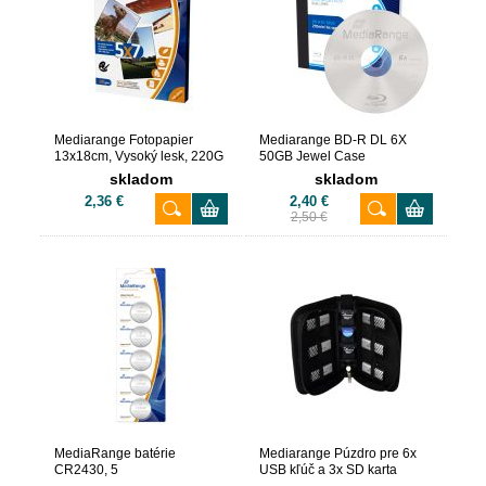
Mediarange Fotopapier
Mediarange BD-R DL 6X
13x18cm, Vysoký lesk, 220G
50GB Jewel Case
(50)
skladom
skladom
2,36 €
2,40 €
2,50 €
MediaRange batérie
Mediarange Púzdro pre 6x
CR2430, 5
USB kľúč a 3x SD karta