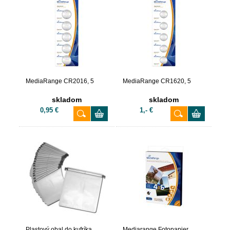
MediaRange CR2016, 5
MediaRange CR1620, 5
skladom
skladom
0,95 €
1,- €
Plastový obal do kufríka
Mediarange Fotopapier