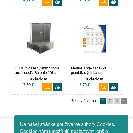
CD slim case 5,2mm Single,
MediaRange set 12ks
pre 1 nosič, Balenie 10ks
gombíkových batérií
skladom
skladom
3,50 €
3,70 €
1
2
3
»
Zobraziť stranu:
Na našej stránke používame súbory Cookies.
Info
Cookies nám umožňujú poskytovať lepšie