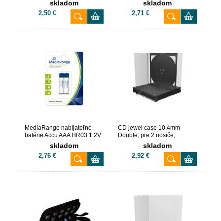
skladom
skladom
2,50 €
2,71 €
MediaRange nabíjateľné
CD jewel case 10,4mm
batérie Accu AAA HR03 1.2V
Double, pre 2 nosiče,
1000mAh, 2
Balenie 5ks
skladom
skladom
2,76 €
2,92 €