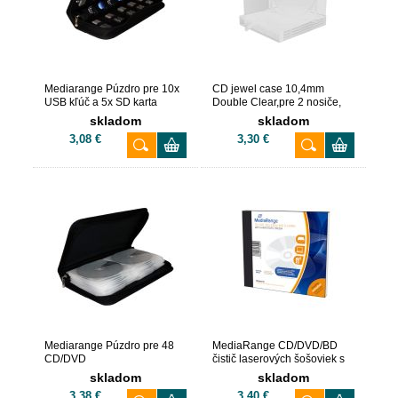
Mediarange Púzdro pre 10x
CD jewel case 10,4mm
USB kľúč a 5x SD karta
Double Clear,pre 2 nosiče,
Balenie 5ks
skladom
skladom
3,08 €
3,30 €
Mediarange Púzdro pre 48
MediaRange CD/DVD/BD
CD/DVD
čistič laserových šošoviek s
antistatickou kefou
skladom
skladom
3,38 €
3,40 €