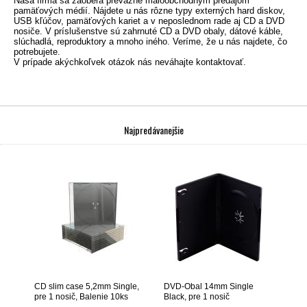
Naša firma sa zaoberá prevažne maloobchodným predajom
pamäťových médií. Nájdete u nás rôzne typy
externých hard diskov
,
USB kľúčov, pamäťových kariet a v neposlednom rade aj CD a DVD
nosiče. V príslušenstve sú zahrnuté CD a DVD obaly, dátové káble,
slúchadlá, reproduktory a mnoho iného. Veríme, že u nás najdete, čo
potrebujete.
V prípade akýchkoľvek otázok nás neváhajte kontaktovať.
Najpredávanejšie
CD slim case 5,2mm Single,
DVD-Obal 14mm Single
pre 1 nosič, Balenie 10ks
Black, pre 1 nosič