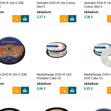
 DVD-R 16x 4,7GB
Verbatim DVD+R 16x Colour
Verbatim DVD-R 16
0
Slim 5
Colour Slim 5
om
skladom
skladom
3,17 €
3,36 €
im DVD-R 16x 4,7GB
MediaRange DVD+R 16X
MediaRange DVD+
0
Printable Cake 25
DVD Cake 10
om
skladom
skladom
5,66 €
6,03 €