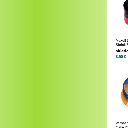
Maxell
Shrink 
sklad
8,50 €
Verbat
Cake 2