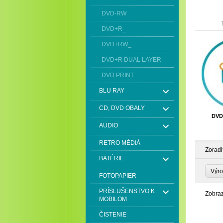
DVD-RW
DVD+R_
DVD+RW_
DVD+R DUAL LAYER
DVD PRINT
BLU RAY
CD, DVD OBALY
DVD
AUDIO
RETRO MÉDIÁ
Zoradi
BATÉRIE
Výro
FOTOPAPIER
PRÍSLUŠENSTVO K
Zobra
MOBILOM
ČISTENIE