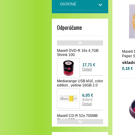
OSTATNÉ
Odporúčame
Maxell DVD-R 16x 4,7GB
Maxell
Shrink 100
Paper S
sklad
17,71 €
0,18 €
Detail
Mediarange USB kľúč, color
edition , yellow 16GB 2.0
6,05 €
8,50 €
Detail
Maxell CD-R 52x 700MB
Shrink 100
16,73 €
Detail