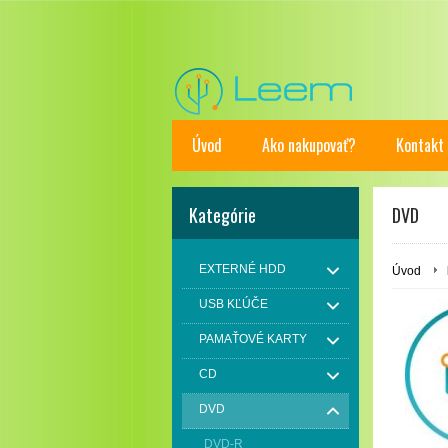
Úvod
Ako nakupovať?
Kontakt
Kategórie
DVD
EXTERNÉ HDD
Úvod
USB KĽÚČE
PAMAŤOVÉ KARTY
CD
DVD
DVD-R