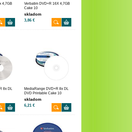
x 4,7GB
Verbatim DVD+R 16X 4,7GB
Cake 10
skladom
3,86 €
R 8x DL
MediaRange DVD+R 8x DL
DVD Printable Cake 10
skladom
6,21 €