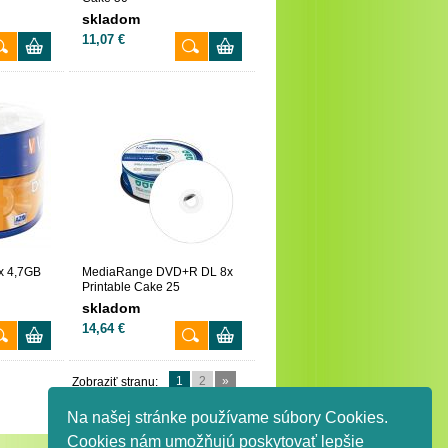
skladom
11,07 €
x 4,7GB
MediaRange DVD+R DL 8x
Printable Cake 25
skladom
14,64 €
1
2
»
Zobraziť stranu:
Na našej stránke používame súbory Cookies.
Cookies nám umožňujú poskytovať lepšie