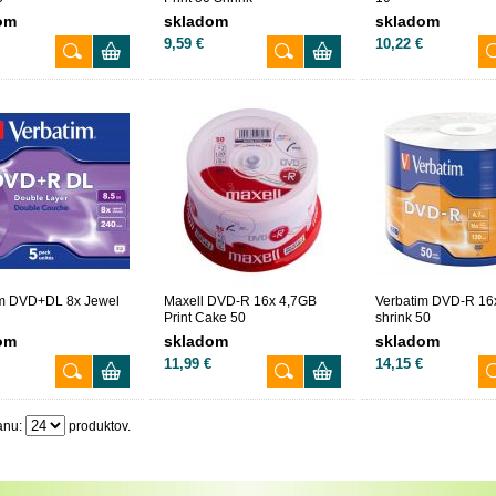
om
skladom
skladom
9,59 €
10,22 €
im DVD+DL 8x Jewel
Maxell DVD-R 16x 4,7GB
Verbatim DVD-R 16
Print Cake 50
shrink 50
om
skladom
skladom
11,99 €
14,15 €
anu:
produktov.