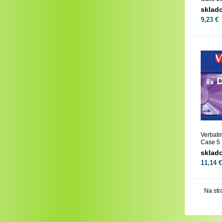
sklad
9,23 €
Verbat
Case 5
sklad
11,14 €
Na str