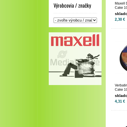
Maxell
Výrobcovia / značky
Cake 1
sklad
2,30 €
Verbat
Cake 1
sklad
4,31 €