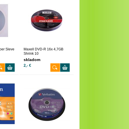
er Sleve
Maxell DVD-R 16x 4,7GB
Shrink 10
skladom
2,- €