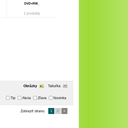
DVD+RW_
2 produkty
Obrázky
Tabuľka
Tip
Akcia
Zľava
Novinka
1
2
»
Zobraziť stranu: