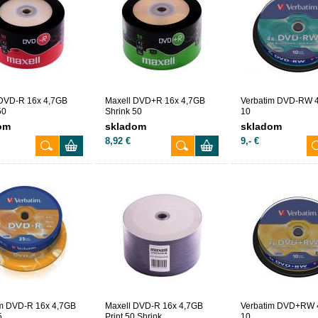
 DVD-R 16x 4,7GB
Maxell DVD+R 16x 4,7GB
Verbatim DVD-RW 
50
Shrink 50
10
om
skladom
skladom
8,92 €
9,- €
im DVD-R 16x 4,7GB
Maxell DVD-R 16x 4,7GB
Verbatim DVD+RW 
5
Print 50 Shrink
10