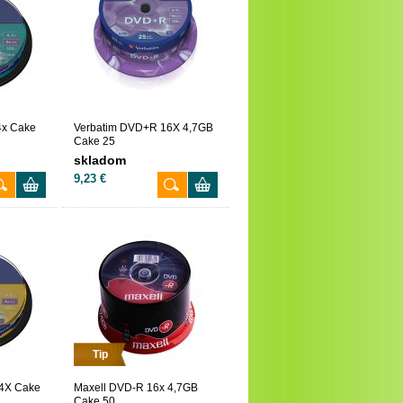
4x Cake
Verbatim DVD+R 16X 4,7GB
Cake 25
skladom
9,23 €
Tip
4X Cake
Maxell DVD-R 16x 4,7GB
Cake 50