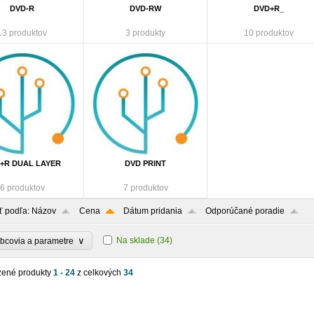
DVD-R
DVD-RW
DVD+R_
13 produktov
3 produkty
10 produktov
+R DUAL LAYER
DVD PRINT
6 produktov
7 produktov
ť podľa:
Názov
Cena
Dátum pridania
Odporúčané poradie
∨
Na sklade
(34)
bcovia a parametre
zené produkty
1 - 24
z celkových
34