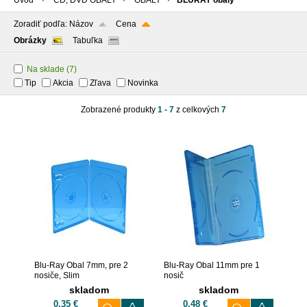
Úvod
CD, DVD OBALY
OBALY
BLURAY obaly
Zoradiť podľa:
Názov
Cena
Obrázky
Tabuľka
Na sklade
(7)
Tip
Akcia
Zľava
Novinka
Zobrazené produkty
1 - 7
z celkových
7
Blu-Ray Obal 7mm, pre 2
Blu-Ray Obal 11mm pre 1
nosiče, Slim
nosič
skladom
skladom
0,35 €
0,48 €