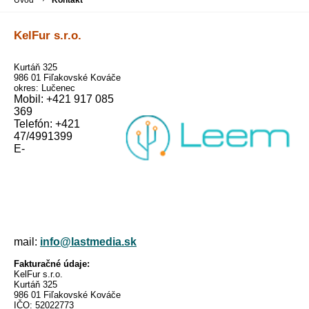
Úvod
Kontakt
KelFur s.r.o.
Kurtáň 325
986 01 Fiľakovské Kováče
okres: Lučenec
Mobil: +421 917 085
369
Telefón: +421
47/4991399
E-
mail:
info@lastmedia.sk
Fakturačné údaje:
KelFur
s.r.o.
Kurtáň 325
986 01 Fiľakovské Kováče
IČO:
52022773