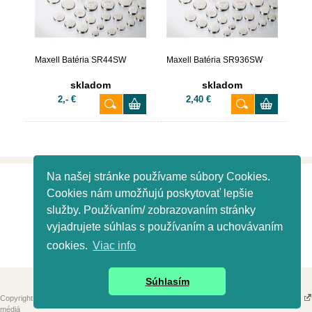
Maxell Batéria SR44SW
Maxell Batéria SR936SW
skladom
skladom
2,- €
2,40 €
Na našej stránke používame súbory Cookies.
Info
Cookies nám umožňujú poskytovať lepšie
Dodanie tovaru
služby. Používaním/ zobrazovaním stránky
Doprava
vyjadrujete súhlas s používaním a uchovávaním
Dodacie podmienky
Kontakt
cookies.
Viac info
Súhlasím
Copyright 2017 - 2026 © Pamäťové
Tvorba eshopov - Atomer.sk
médiá