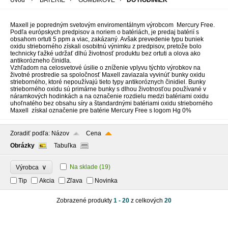
Úvod
BATÉRIE
GOMBÍKOVÉ
DO HODINIEK
Maxell je popredným svetovým enviromentálnym výrobcom Mercury Free.
Podľa európskych predpisov a noriem o batériách, je predaj batérií s
obsahom ortuti 5 ppm a viac, zakázaný. Avšak prevedenie typu buniek
oxidu strieborného získali osobitnú výnimku z predpisov, pretože bolo
technicky ťažké udržať dlhú životnosť produktu bez ortuti a olova ako
antikorózneho činidla.
Vzhľadom na celosvetové úsilie o zníženie vplyvu týchto výrobkov na
životné prostredie sa spoločnosť Maxell zaviazala vyvinúť bunky oxidu
strieborného, ktoré nepoužívajú tieto typy antikoróznych činidiel. Bunky
strieborného oxidu sú primárne bunky s dlhou životnosťou používané v
náramkových hodinkách a na označenie rozdielu medzi batériami oxidu
uhoľnatého bez obsahu síry a štandardnými batériami oxidu strieborného
Maxell získal označenie pre batérie Mercury Free s logom Hg 0%
Zoradiť podľa:
Názov
Cena
Obrázky
Tabuľka
∨
Na sklade
(19)
Výrobca
Tip
Akcia
Zľava
Novinka
Zobrazené produkty
1 - 20
z celkových
20