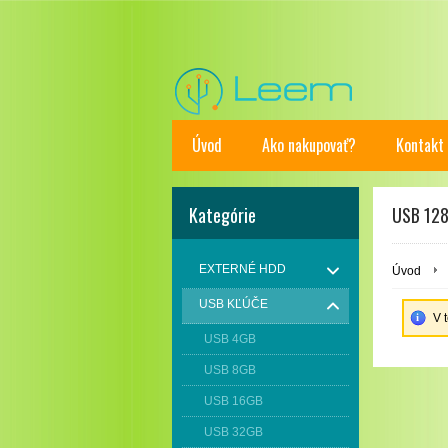
Úvod
Ako nakupovať?
Kontakt
Kategórie
USB 12
EXTERNÉ HDD
Úvod
USB KĽÚČE
V 
USB 4GB
USB 8GB
USB 16GB
USB 32GB