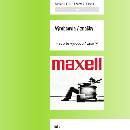
Maxell CD-R 52x 700MB
Shrink 100
16,73 €
Detail
Výrobcovia / značky
Info