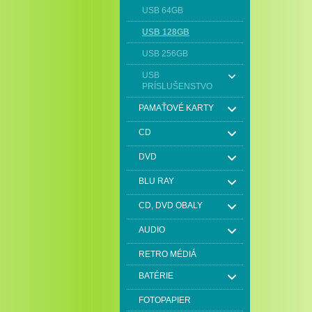
USB 64GB
USB 128GB
USB 256GB
USB
PRÍSLUŠENSTVO
PAMAŤOVÉ KARTY
CD
DVD
BLU RAY
CD, DVD OBALY
AUDIO
RETRO MÉDIÁ
BATÉRIE
FOTOPAPIER