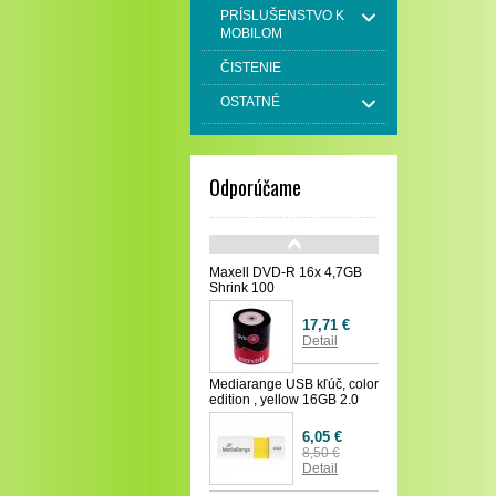
PRÍSLUŠENSTVO K
MOBILOM
ČISTENIE
OSTATNÉ
Odporúčame
Maxell DVD-R 16x 4,7GB
Shrink 100
17,71 €
Detail
Mediarange USB kľúč, color
edition , yellow 16GB 2.0
6,05 €
8,50 €
Detail